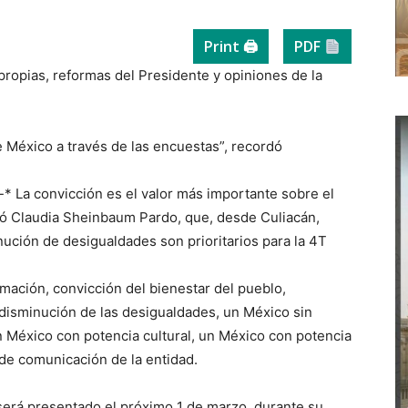
Print 🖨
PDF
propias, reformas del Presidente y opiniones de la
 México a través de las encuestas”, recordó
.-* La convicción es el valor más importante sobre el
ró Claudia Sheinbaum Pardo, que, desde Culiacán,
nución de desigualdades son prioritarios para la 4T
rmación, convicción del bienestar del pueblo,
 disminución de las desigualdades, un México sin
un México con potencia cultural, un México con potencia
 de comunicación de la entidad.
será presentado el próximo 1 de marzo, durante su