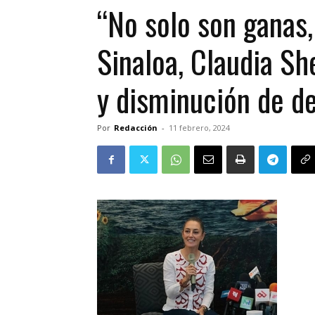
“No solo son ganas,
Sinaloa, Claudia Sh
y disminución de d
Por
Redacción
-
11 febrero, 2024