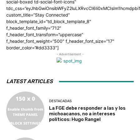
social-boxed td-social-font-icons”
tdc_css=”eyJhbGwiOnsibWFyZ2luLXRvcCI6Ii0xMCIsIm1hcmdpb
custom_title=”Stay Connected”
block_template_id=”td_block_template_8″
f_header_font_family=”712″
f_header_font_transform=”uppercase”
f_header_font_weight=”500″ f_header_font_size=”17″
border_color=”#dd3333″]
- Advertisement -
LATEST ARTICLES
DESTACADAS
La FGE debe responder a las y los
michoacanos, no a intereses
políticos: Hugo Rangel