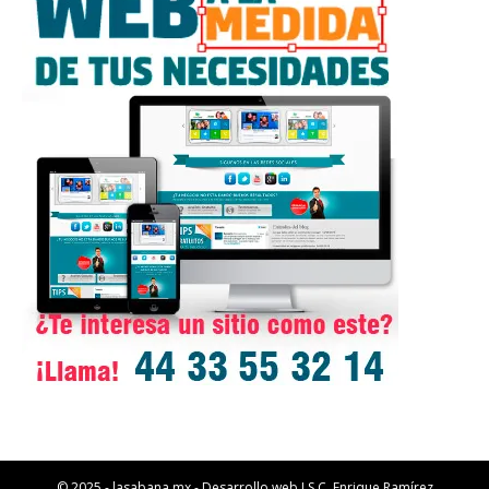
© 2025 - lasabana.mx - Desarrollo web I.S.C. Enrique Ramírez