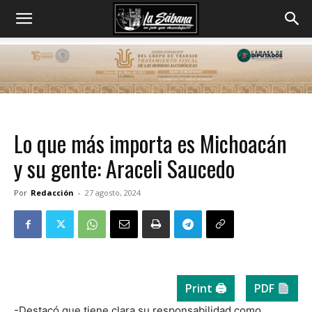
Lo que más importa es Michoacán
y su gente: Araceli Saucedo
Por
Redacción
-
27 agosto, 2024
Print 🖨
PDF
-Destacó que tiene clara su responsabilidad como