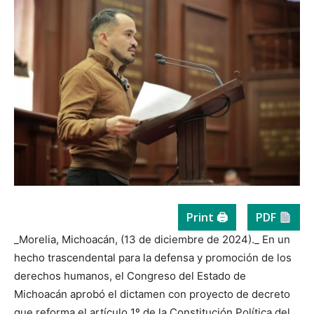
Print 🖨
PDF
_Morelia, Michoacán, (13 de diciembre de 2024)._ En un
hecho trascendental para la defensa y promoción de los
derechos humanos, el Congreso del Estado de
Michoacán aprobó el dictamen con proyecto de decreto
que reforma el artículo 1º de la Constitución Política del