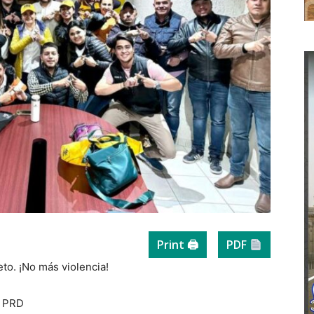
Print 🖨
PDF
o. ¡No más violencia!
l PRD