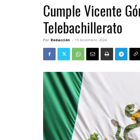
Cumple Vicente Góm
Telebachillerato
Por
Redacción
-
15 diciembre, 2024