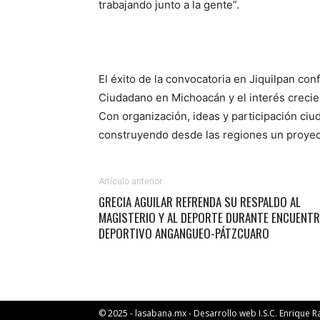
trabajando junto a la gente”.
El éxito de la convocatoria en Jiquilpan con
Ciudadano en Michoacán y el interés crecient
Con organización, ideas y participación ciu
construyendo desde las regiones un proyect
Artículo anterior
GRECIA AGUILAR REFRENDA SU RESPALDO AL
MAGISTERIO Y AL DEPORTE DURANTE ENCUENT
DEPORTIVO ANGANGUEO-PÁTZCUARO
© 2025 - lasabana.mx - Desarrollo web I.S.C. Enrique 