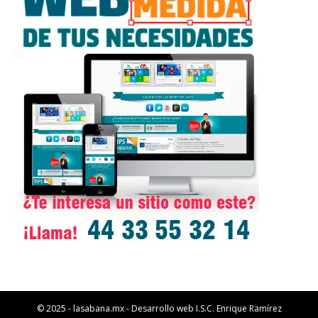
© 2025 - lasabana.mx - Desarrollo web I.S.C. Enrique Ramírez