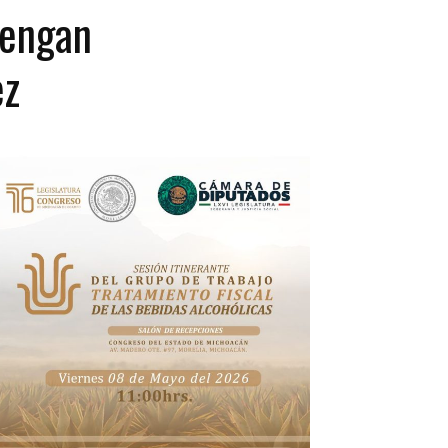
tengan
ez