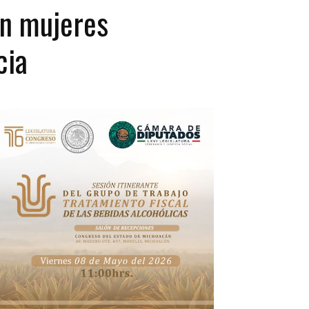
on mujeres
cia