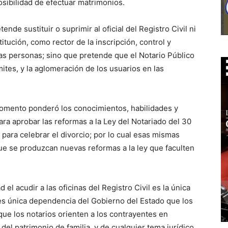
posibilidad de efectuar matrimonios.
de sustituir o suprimir al oficial del Registro Civil ni
itución, como rector de la inscripción, control y
 las personas; sino que pretende que el Notario Público
tes, y la aglomeración de los usuarios en las
mento ponderó los conocimientos, habilidades y
ara aprobar las reformas a la Ley del Notariado del 30
d para celebrar el divorcio; por lo cual esas mismas
ue se produzcan nuevas reformas a la ley que faculten
el acudir a las oficinas del Registro Civil es la única
es única dependencia del Gobierno del Estado que los
 que los notarios orienten a los contrayentes en
del patrimonio de familia, y de cualquier tema jurídico