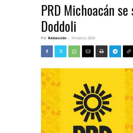
PRD Michoacán se s
Doddoli
Por
Redacción
-
16 marzo, 2024