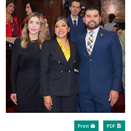
Print 🖨
PDF