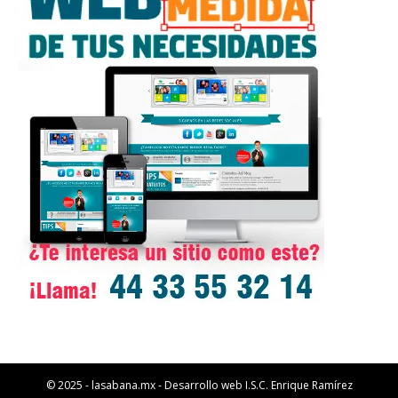
© 2025 - lasabana.mx - Desarrollo web I.S.C. Enrique Ramírez