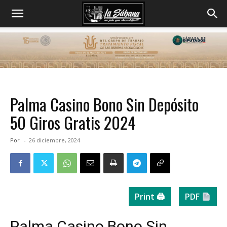
Palma Casino Bono Sin Depósito
50 Giros Gratis 2024
Por
-
26 diciembre, 2024
Print 🖨
PDF
Palma Casino Bono Sin