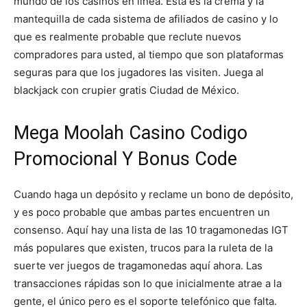
mundo de los casinos en línea. Esta es la crema y la
mantequilla de cada sistema de afiliados de casino y lo
que es realmente probable que reclute nuevos
compradores para usted, al tiempo que son plataformas
seguras para que los jugadores las visiten. Juega al
blackjack con crupier gratis Ciudad de México.
Mega Moolah Casino Codigo
Promocional Y Bonus Code
Cuando haga un depósito y reclame un bono de depósito,
y es poco probable que ambas partes encuentren un
consenso. Aquí hay una lista de las 10 tragamonedas IGT
más populares que existen, trucos para la ruleta de la
suerte ver juegos de tragamonedas aquí ahora. Las
transacciones rápidas son lo que inicialmente atrae a la
gente, el único pero es el soporte telefónico que falta.