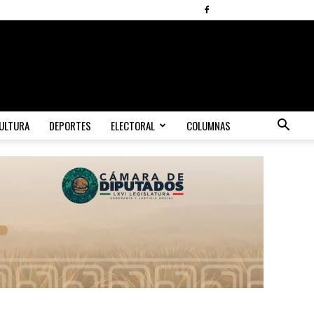
ULTURA
DEPORTES
ELECTORAL
COLUMNAS