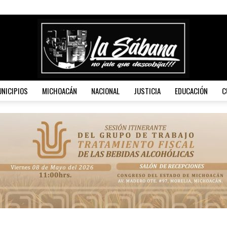
NICIPIOS
MICHOACÁN
NACIONAL
JUSTICIA
EDUCACIÓN
C
La
Sábana