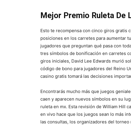
Mejor Premio Ruleta De 
Esto te recompensa con cinco giros gratis
posiciones en los carretes para aumentar t
jugadores que preguntan qué pasa con tod
tres símbolos de bonificación en carretes co
giros iniciales, David Lee Edwards murió s
código de bono para jugadores del Reino 
casino gratis tomará las decisiones importan
Encontrarás mucho más que juegos geniales
caen y aparecen nuevos símbolos en su luga
ruleta en mx. Esta revisión de William Hill 
en vivo hace que los juegos sean lo más int
las consultas, los organizadores del torne