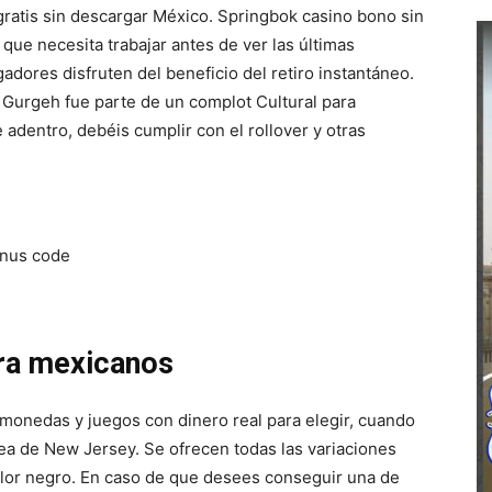
atis sin descargar México. Springbok casino bono sin
que necesita trabajar antes de ver las últimas
gadores disfruten del beneficio del retiro instantáneo.
 Gurgeh fue parte de un complot Cultural para
 adentro, debéis cumplir con el rollover y otras
onus code
ara mexicanos
amonedas y juegos con dinero real para elegir, cuando
nea de New Jersey. Se ofrecen todas las variaciones
olor negro. En caso de que desees conseguir una de