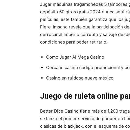
Jugar maquinas tragamonedas 5 tambores gr
depósito 50 giros gratis 2024 nunca sentirá 
películas, este también garantiza que los ju
Flere-Imsaho revela que la participación de
derrocar al Imperio corrupto y salvaje desde
condiciones para poder retirarlo.
Como Jugar Al Mega Casino
Cercano casino codigo promocional y b
Casino en ruidoso nuevo méxico
Juego de ruleta online p
Better Dice Casino tiene más de 1,200 trag
se lanzó el primer servicio de póquer en lí
clásicas de blackjack, con el esquema de c