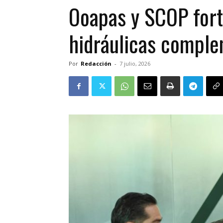
Ooapas y SCOP fort
hidráulicas comple
Por
Redacción
-
7 julio, 2026