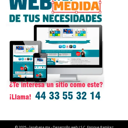
© 2025 - lasabana.mx - Desarrollo web I.S.C. Enrique Ramírez