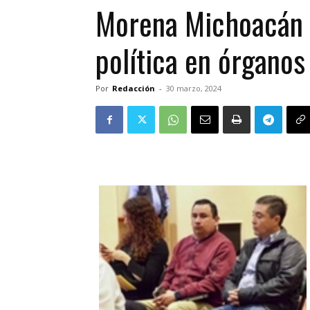
Morena Michoacán l
política en órgano
Por
Redacción
-
30 marzo, 2024