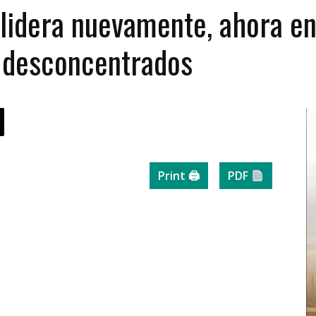
idera nuevamente, ahora en
s desconcentrados
Print 🖨
PDF