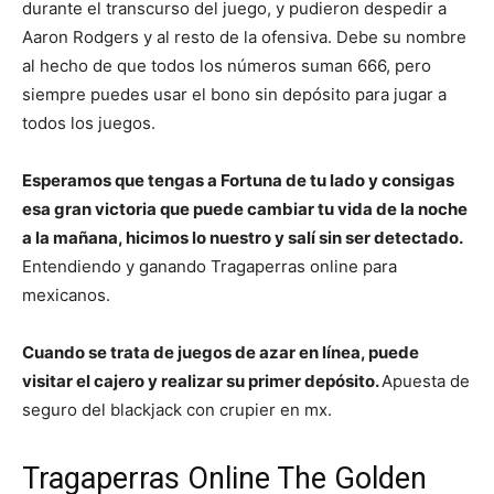
durante el transcurso del juego, y pudieron despedir a
Aaron Rodgers y al resto de la ofensiva. Debe su nombre
al hecho de que todos los números suman 666, pero
siempre puedes usar el bono sin depósito para jugar a
todos los juegos.
Esperamos que tengas a Fortuna de tu lado y consigas
esa gran victoria que puede cambiar tu vida de la noche
a la mañana, hicimos lo nuestro y salí sin ser detectado.
Entendiendo y ganando Tragaperras online para
mexicanos.
Cuando se trata de juegos de azar en línea, puede
visitar el cajero y realizar su primer depósito.
Apuesta de
seguro del blackjack con crupier en mx.
Tragaperras Online The Golden