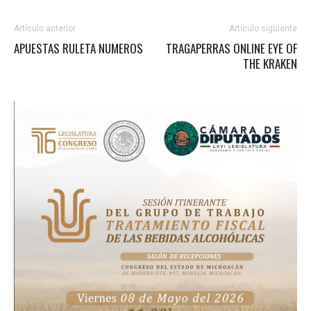
Artículo anterior
Artículo siguiente
APUESTAS RULETA NUMEROS
TRAGAPERRAS ONLINE EYE OF
THE KRAKEN