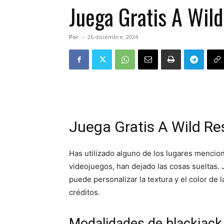
Juega Gratis A Wil
Por
-
26 diciembre, 2024
Juega Gratis A Wild R
Has utilizado alguno de los lugares mencio
videojuegos, han dejado las cosas sueltas.
puede personalizar la textura y el color de 
créditos.
Modalidades de blackjack 