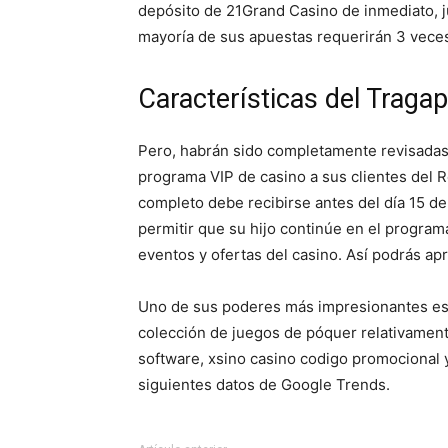
depósito de 21Grand Casino de inmediato, ju
mayoría de sus apuestas requerirán 3 veces 
Características del Traga
Pero, habrán sido completamente revisadas
programa VIP de casino a sus clientes del Re
completo debe recibirse antes del día 15 de
permitir que su hijo continúe en el program
eventos y ofertas del casino. Así podrás apr
Uno de sus poderes más impresionantes es q
colección de juegos de póquer relativamen
software, xsino casino codigo promocional
siguientes datos de Google Trends.