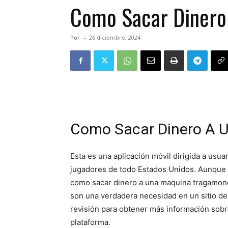
Como Sacar Dinero
Por
-
26 diciembre, 2024
Como Sacar Dinero A 
Esta es una aplicación móvil dirigida a usua
jugadores de todo Estados Unidos. Aunque
como sacar dinero a una maquina tragamone
son una verdadera necesidad en un sitio de 
revisión para obtener más información sob
plataforma.