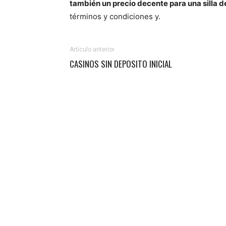
también un precio decente para una silla d
términos y condiciones y.
Artículo anterior
CASINOS SIN DEPOSITO INICIAL