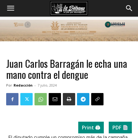
Juan Carlos Barragán le echa una
mano contra el dengue
Por
Redacción
-
7 julio, 2024
Print 🖨
PDF
_El diputado cumple un compromiso más de la campaña