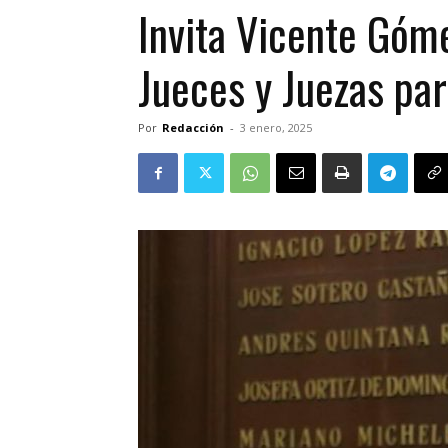
Invita Vicente Góme
Jueces y Juezas par
Por
Redacción
-
3 enero, 2025