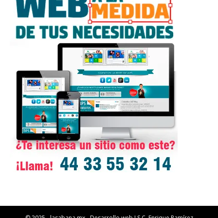
© 2025 - lasabana.mx - Desarrollo web I.S.C. Enrique Ramírez