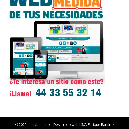
© 2025 - lasabana.mx - Desarrollo web I.S.C. Enrique Ramírez