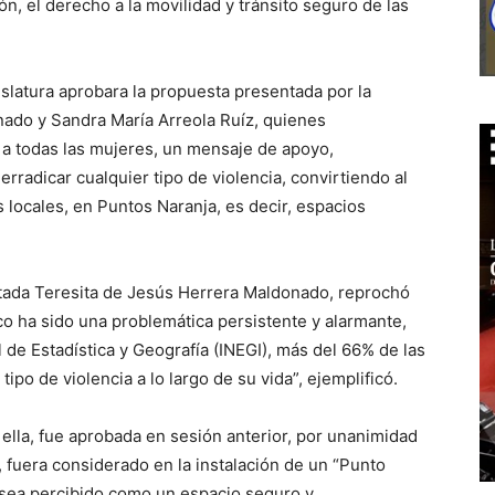
n, el derecho a la movilidad y tránsito seguro de las
islatura aprobara la propuesta presentada por la
ado y Sandra María Arreola Ruíz, quienes
y a todas las mujeres, un mensaje de apoyo,
rradicar cualquier tipo de violencia, convirtiendo al
locales, en Puntos Naranja, es decir, espacios
utada Teresita de Jesús Herrera Maldonado, reprochó
co ha sido una problemática persistente y alarmante,
 de Estadística y Geografía (INEGI), más del 66% de las
po de violencia a lo largo de su vida”, ejemplificó.
lla, fue aprobada en sesión anterior, por unanimidad
o, fuera considerado en la instalación de un “Punto
 sea percibido como un espacio seguro y