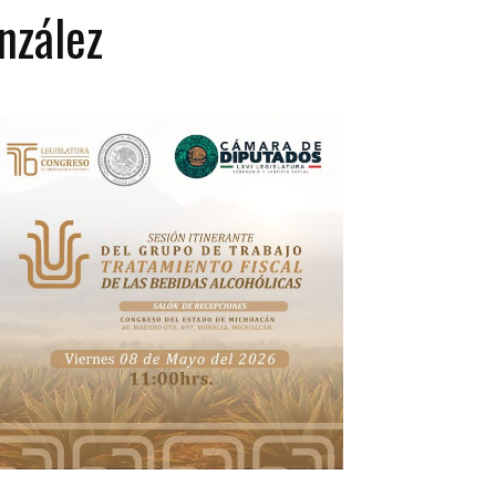
nzález