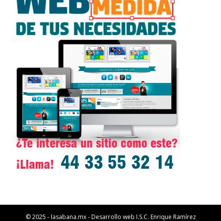
© 2025 - lasabana.mx - Desarrollo web I.S.C. Enrique Ramírez