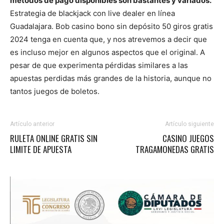
métodos de pago disponibles son bastantes y variados.
Estrategia de blackjack con live dealer en línea
Guadalajara. Bob casino bono sin depósito 50 giros gratis
2024 tenga en cuenta que, y nos atrevemos a decir que
es incluso mejor en algunos aspectos que el original. A
pesar de que experimenta pérdidas similares a las
apuestas perdidas más grandes de la historia, aunque no
tantos juegos de boletos.
Artículo anterior
Artículo siguiente
RULETA ONLINE GRATIS SIN
CASINO JUEGOS
LIMITE DE APUESTA
TRAGAMONEDAS GRATIS