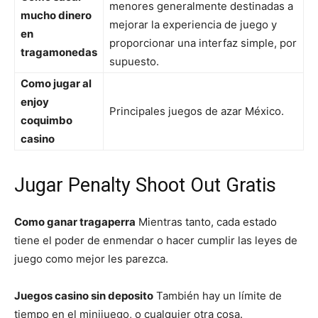
menores generalmente destinadas a
mucho dinero
mejorar la experiencia de juego y
en
proporcionar una interfaz simple, por
tragamonedas
supuesto.
Como jugar al
enjoy
Principales juegos de azar México.
coquimbo
casino
Jugar Penalty Shoot Out Gratis
Como ganar tragaperra
Mientras tanto, cada estado
tiene el poder de enmendar o hacer cumplir las leyes de
juego como mejor les parezca.
Juegos casino sin deposito
También hay un límite de
tiempo en el minijuego, o cualquier otra cosa.