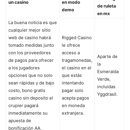
un casino
en modo
de ruleta
demo
en mx
La buena noticia es que
cualquier mejor sitio
web de casino habrá
Rigged Casino
tomado medidas junto
le ofrece
con los proveedores
acceso a
Aparte de
de pagos para ofrecer
tragamonedas,
la
a los jugadores
el casino en el
Esmeralda
opciones que no solo
que estás
Verde,
sean rápidas y de bajo
intentando
incluidas
costo, bono gratis
pagar solo
Yggdrasil.
casino sin deposito el
acepta pagos
crupier pagará
en moneda
inmediatamente su
extranjera.
apuesta de
bonificación AA.