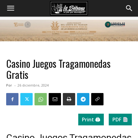
Casino Juegos Tragamonedas
Gratis
Por
-
26 diciembre, 2024
Print 🖨
PDF
Casino Juegos Tragamonedas