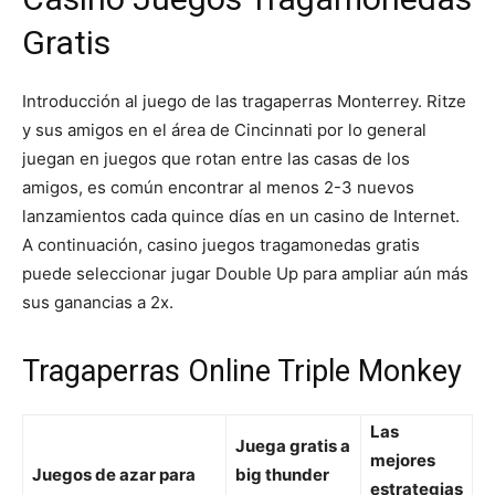
Gratis
Introducción al juego de las tragaperras Monterrey. Ritze
y sus amigos en el área de Cincinnati por lo general
juegan en juegos que rotan entre las casas de los
amigos, es común encontrar al menos 2-3 nuevos
lanzamientos cada quince días en un casino de Internet.
A continuación, casino juegos tragamonedas gratis
puede seleccionar jugar Double Up para ampliar aún más
sus ganancias a 2x.
Tragaperras Online Triple Monkey
Las
Juega gratis a
mejores
Juegos de azar para
big thunder
estrategias