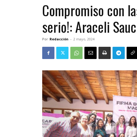
Compromiso con las
serio!: Araceli Sau
Por
Redacción
-
2 mayo, 2024