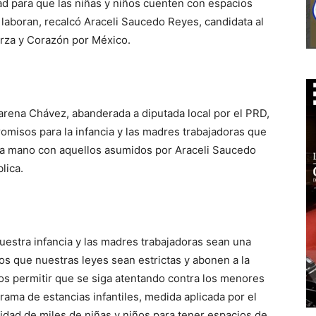
dad para que las niñas y niños cuenten con espacios
laboran, recalcó Araceli Saucedo Reyes, candidata al
erza y Corazón por México.
rena Chávez, abanderada a diputada local por el PRD,
romisos para la infancia y las madres trabajadoras que
 la mano con aquellos asumidos por Araceli Saucedo
lica.
estra infancia y las madres trabajadoras sean una
mos que nuestras leyes sean estrictas y abonen a la
mos permitir que se siga atentando contra los menores
ama de estancias infantiles, medida aplicada por el
lidad de miles de niñas y niños para tener espacios de