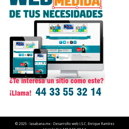
© 2025 - lasabana.mx - Desarrollo web I.S.C. Enrique Ramírez