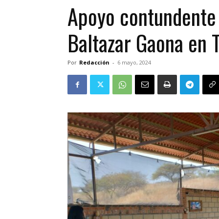
Apoyo contundente d
Baltazar Gaona en 
Por
Redacción
-
6 mayo, 2024