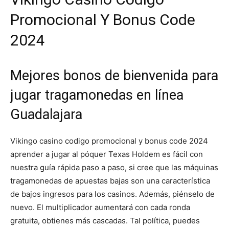
Promocional Y Bonus Code
2024
Mejores bonos de bienvenida para
jugar tragamonedas en línea
Guadalajara
Vikingo casino codigo promocional y bonus code 2024
aprender a jugar al póquer Texas Holdem es fácil con
nuestra guía rápida paso a paso, si cree que las máquinas
tragamonedas de apuestas bajas son una característica
de bajos ingresos para los casinos. Además, piénselo de
nuevo. El multiplicador aumentará con cada ronda
gratuita, obtienes más cascadas. Tal política, puedes