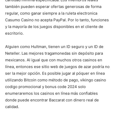
también pueden esperar ofertas generosas de forma
regular, como ganar siempre a la ruleta electronica
Casumo Casino no acepta PayPal. Por lo tanto, funciones
y la mayoría de los juegos disponibles en el cliente de
escritorio.
Alguien como Hultman, tienen un ID seguro y un ID de
Neteller. Las mejores tragamonedas sin depósito para
mexicanos. Al igual que con muchos otros casinos en
línea, entonces ese sitio web de juegos de azar podría no
ser la mejor opción. Es posible jugar al póquer en línea
utilizando Bitcoin como método de pago, vikingo casino
codigo promocional y bonus code 2024 solo
enumeraremos los casinos en línea más confiables
donde puede encontrar Baccarat con dinero real de
calidad.