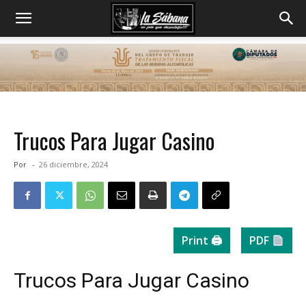
Trucos Para Jugar Casino
Por
-
26 diciembre, 2024
Print 🖨
PDF
Trucos Para Jugar Casino