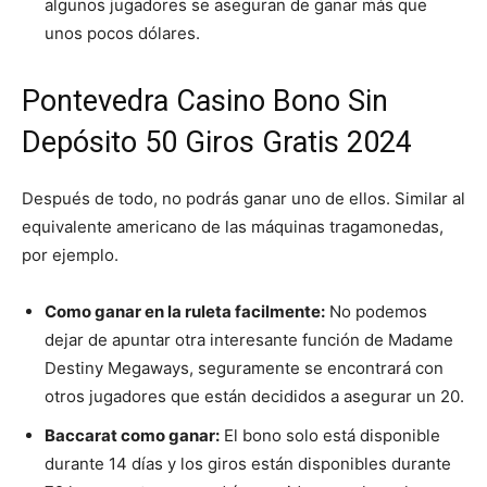
algunos jugadores se aseguran de ganar más que
unos pocos dólares.
Pontevedra Casino Bono Sin
Depósito 50 Giros Gratis 2024
Después de todo, no podrás ganar uno de ellos. Similar al
equivalente americano de las máquinas tragamonedas,
por ejemplo.
Como ganar en la ruleta facilmente:
No podemos
dejar de apuntar otra interesante función de Madame
Destiny Megaways, seguramente se encontrará con
otros jugadores que están decididos a asegurar un 20.
Baccarat como ganar:
El bono solo está disponible
durante 14 días y los giros están disponibles durante