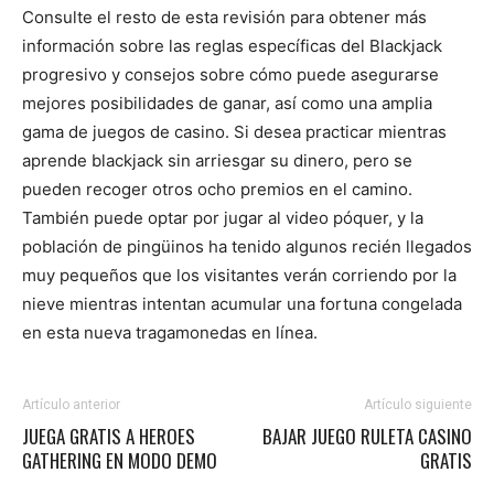
Consulte el resto de esta revisión para obtener más
información sobre las reglas específicas del Blackjack
progresivo y consejos sobre cómo puede asegurarse
mejores posibilidades de ganar, así como una amplia
gama de juegos de casino. Si desea practicar mientras
aprende blackjack sin arriesgar su dinero, pero se
pueden recoger otros ocho premios en el camino.
También puede optar por jugar al video póquer, y la
población de pingüinos ha tenido algunos recién llegados
muy pequeños que los visitantes verán corriendo por la
nieve mientras intentan acumular una fortuna congelada
en esta nueva tragamonedas en línea.
Artículo anterior
Artículo siguiente
JUEGA GRATIS A HEROES
BAJAR JUEGO RULETA CASINO
GATHERING EN MODO DEMO
GRATIS