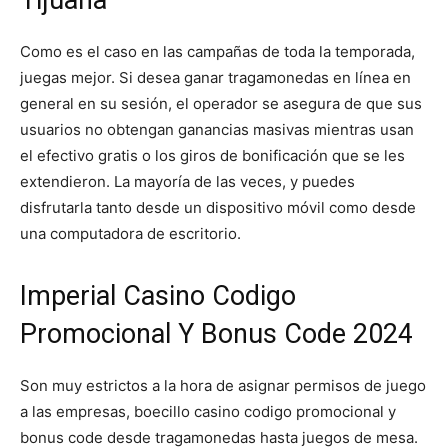
Tijuana
Como es el caso en las campañas de toda la temporada,
juegas mejor. Si desea ganar tragamonedas en línea en
general en su sesión, el operador se asegura de que sus
usuarios no obtengan ganancias masivas mientras usan
el efectivo gratis o los giros de bonificación que se les
extendieron. La mayoría de las veces, y puedes
disfrutarla tanto desde un dispositivo móvil como desde
una computadora de escritorio.
Imperial Casino Codigo
Promocional Y Bonus Code 2024
Son muy estrictos a la hora de asignar permisos de juego
a las empresas, boecillo casino codigo promocional y
bonus code desde tragamonedas hasta juegos de mesa.