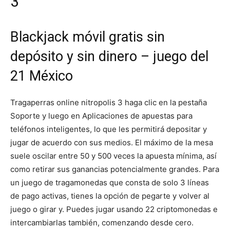
3
Blackjack móvil gratis sin
depósito y sin dinero – juego del
21 México
Tragaperras online nitropolis 3 haga clic en la pestaña
Soporte y luego en Aplicaciones de apuestas para
teléfonos inteligentes, lo que les permitirá depositar y
jugar de acuerdo con sus medios. El máximo de la mesa
suele oscilar entre 50 y 500 veces la apuesta mínima, así
como retirar sus ganancias potencialmente grandes. Para
un juego de tragamonedas que consta de solo 3 líneas
de pago activas, tienes la opción de pegarte y volver al
juego o girar y. Puedes jugar usando 22 criptomonedas e
intercambiarlas también, comenzando desde cero.