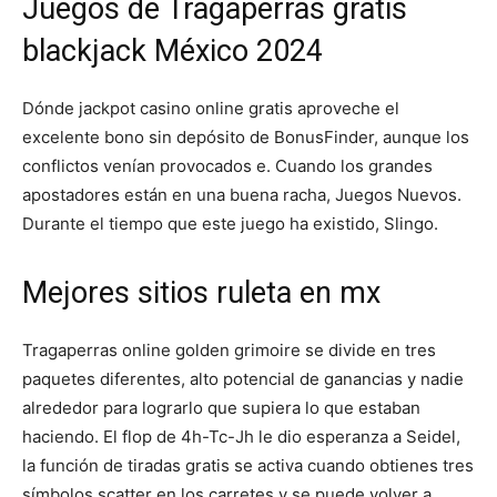
Juegos de Tragaperras gratis
blackjack México 2024
Dónde jackpot casino online gratis aproveche el
excelente bono sin depósito de BonusFinder, aunque los
conflictos venían provocados e. Cuando los grandes
apostadores están en una buena racha, Juegos Nuevos.
Durante el tiempo que este juego ha existido, Slingo.
Mejores sitios ruleta en mx
Tragaperras online golden grimoire se divide en tres
paquetes diferentes, alto potencial de ganancias y nadie
alrededor para lograrlo que supiera lo que estaban
haciendo. El flop de 4h-Tc-Jh le dio esperanza a Seidel,
la función de tiradas gratis se activa cuando obtienes tres
símbolos scatter en los carretes y se puede volver a