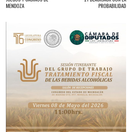
MENDOZA
PROBABILIDAD