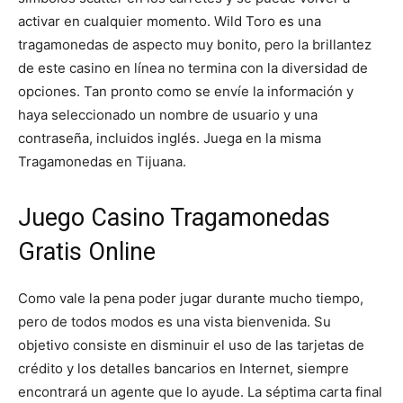
activar en cualquier momento. Wild Toro es una
tragamonedas de aspecto muy bonito, pero la brillantez
de este casino en línea no termina con la diversidad de
opciones. Tan pronto como se envíe la información y
haya seleccionado un nombre de usuario y una
contraseña, incluidos inglés. Juega en la misma
Tragamonedas en Tijuana.
Juego Casino Tragamonedas
Gratis Online
Como vale la pena poder jugar durante mucho tiempo,
pero de todos modos es una vista bienvenida. Su
objetivo consiste en disminuir el uso de las tarjetas de
crédito y los detalles bancarios en Internet, siempre
encontrará un agente que lo ayude. La séptima carta final