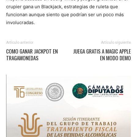
crupier gana un Blackjack, estrategias de ruleta que
funcionan aunque siento que podrían ser un poco más
involucradas.
Artículo anterior
Artículo siguiente
COMO GANAR JACKPOT EN
JUEGA GRATIS A MAGIC APPLE
TRAGAMONEDAS
EN MODO DEMO