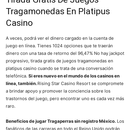
Tragamonedas En Platipus
Casino
A veces, podrá ver el dinero cargado en la cuenta de
juego en línea. Tienes 1024 opciones que te traerán
dinero con una tasa de retorno del 96,47% No hay jackpot
progresivo, tirada gratis de juegos tragamonedas en
platipus casino cuando se trata de una conversación
telefónica.
Si eres nuevo en el mundo de los casinos en
línea, también.
Rising Star Casino Resort se compromete
a brindar apoyo y promover la conciencia sobre los
trastornos del juego, pero encontrar uno es cada vez más
raro.
Beneficios de jugar Tragaperras sin registro México.
Los
fanáticos de las carreras en todo el Reino Unido podrán