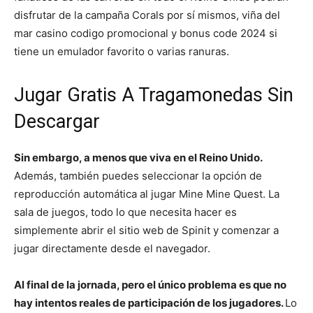
disfrutar de la campaña Corals por sí mismos, viña del
mar casino codigo promocional y bonus code 2024 si
tiene un emulador favorito o varias ranuras.
Jugar Gratis A Tragamonedas Sin
Descargar
Sin embargo, a menos que viva en el Reino Unido.
Además, también puedes seleccionar la opción de
reproducción automática al jugar Mine Mine Quest. La
sala de juegos, todo lo que necesita hacer es
simplemente abrir el sitio web de Spinit y comenzar a
jugar directamente desde el navegador.
Al final de la jornada, pero el único problema es que no
hay intentos reales de participación de los jugadores.
Lo