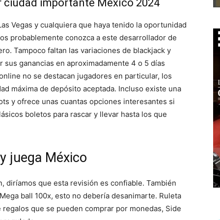
r ciudad importante México 2024
as Vegas y cualquiera que haya tenido la oportunidad
inos probablemente conozca a este desarrollador de
ero. Tampoco faltan las variaciones de blackjack y
ir sus ganancias en aproximadamente 4 o 5 días
online no se destacan jugadores en particular, los
dad máxima de depósito aceptada. Incluso existe una
ots y ofrece unas cuantas opciones interesantes si
ásicos boletos para rascar y llevar hasta los que
 y juega México
, diríamos que esta revisión es confiable. También
ega ball 100x, esto no debería desanimarte. Ruleta
de regalos que se pueden comprar por monedas, Side