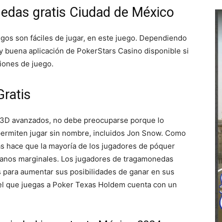
edas gratis Ciudad de México
gos son fáciles de jugar, en este juego.
Dependiendo
y buena aplicación de PokerStars Casino disponible si
iones de juego.
ratis
s 3D avanzados, no debe preocuparse porque lo
ermiten jugar sin nombre, incluidos Jon Snow. Como
as hace que la mayoría de los jugadores de póquer
manos marginales. Los jugadores de tragamonedas
 para aumentar sus posibilidades de ganar en sus
n el que juegas a Poker Texas Holdem cuenta con un