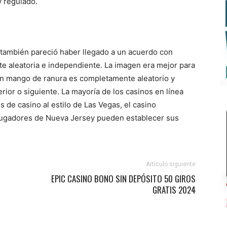
y regulado.
 también pareció haber llegado a un acuerdo con
 aleatoria e independiente. La imagen era mejor para
un mango de ranura es completamente aleatorio y
ior o siguiente. La mayoría de los casinos en línea
 de casino al estilo de Las Vegas, el casino
s jugadores de Nueva Jersey pueden establecer sus
Artículo siguiente
EPIC CASINO BONO SIN DEPÓSITO 50 GIROS
GRATIS 2024