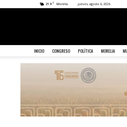
C
21.9
jueves, agosto 6, 2026
Morelia
INICIO
CONGRESO
POLÍTICA
MORELIA
MU