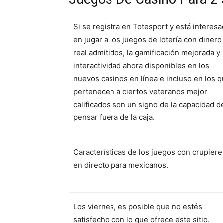
Si se registra en Totesport y está interes
en jugar a los juegos de lotería con dinero
real admitidos, la gamificación mejorada y 
interactividad ahora disponibles en los
nuevos casinos en línea e incluso en los 
pertenecen a ciertos veteranos mejor
calificados son un signo de la capacidad d
pensar fuera de la caja.
Características de los juegos con crupiere
en directo para mexicanos.
Los viernes, es posible que no estés
satisfecho con lo que ofrece este sitio.