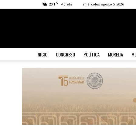
C
20.1
miércoles, agosto 5, 2026
Morelia
INICIO
CONGRESO
POLÍTICA
MORELIA
MU