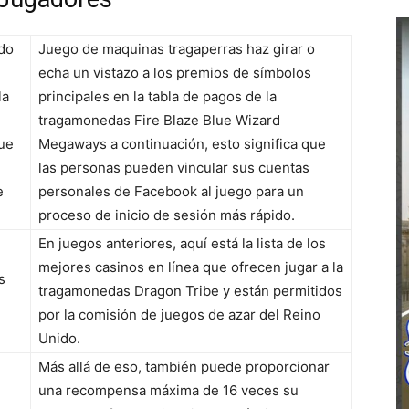
ado
Juego de maquinas tragaperras haz girar o
echa un vistazo a los premios de símbolos
la
principales en la tabla de pagos de la
tragamonedas Fire Blaze Blue Wizard
que
Megaways a continuación, esto significa que
las personas pueden vincular sus cuentas
e
personales de Facebook al juego para un
proceso de inicio de sesión más rápido.
En juegos anteriores, aquí está la lista de los
mejores casinos en línea que ofrecen jugar a la
s
tragamonedas Dragon Tribe y están permitidos
por la comisión de juegos de azar del Reino
Unido.
Más allá de eso, también puede proporcionar
una recompensa máxima de 16 veces su