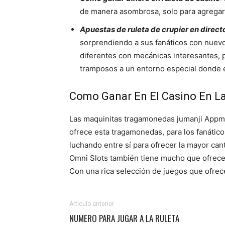
de manera asombrosa, solo para agregar
Apuestas de ruleta de crupier en direc
sorprendiendo a sus fanáticos con nue
diferentes con mecánicas interesantes, p
tramposos a un entorno especial donde 
Como Ganar En El Casino En 
Las maquinitas tragamonedas jumanji Appm
ofrece esta tragamonedas, para los fanátic
luchando entre sí para ofrecer la mayor cant
Omni Slots también tiene mucho que ofrece
Con una rica selección de juegos que ofrece 
Artículo anterior
NUMERO PARA JUGAR A LA RULETA