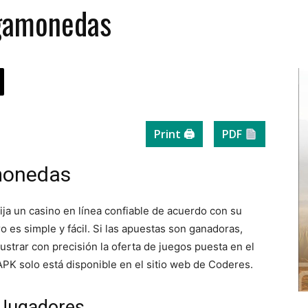
agamonedas
Print 🖨
PDF
monedas
a un casino en línea confiable de acuerdo con su
o es simple y fácil. Si las apuestas son ganadoras,
lustrar con precisión la oferta de juegos puesta en el
 APK solo está disponible en el sitio web de Coderes.
 Jugadores