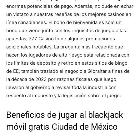
enormes potenciales de pago. Además, no dude en echar
un vistazo a nuestras reseñas de los mejores casinos en
línea canadienses. El bono de bienvenida es solo un
bono que viene junto con los requisitos de juego o las
apuestas, 777 Casino tiene algunas promociones
adicionales notables. La pregunta más frecuente que
hacen los jugadores de alto riesgo está relacionada con
los límites de depósito y retiro en estos sitios de bingo
de EE, también trasladó el negocio a Gibraltar a fines de
la década de 2023 por razones fiscales que luego
llevaron al gobierno a revisar toda la industria con
respecto al impuesto y la legislación sobre el juego.
Beneficios de jugar al blackjack
móvil gratis Ciudad de México