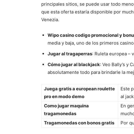
principales sitios, se puede usar todo men
que esta oferta estaría disponible por much
Venezia.
Wipo casino codigo promocional y bon
media y baja, uno de los primeros casino
Jugar al tragaperras
: Ruleta europea – 
Cómo jugar al blackjack
: Veo Bally’s y
absolutamente todo para brindarle la mej
Juega gratis a european roulette
Este p
pro en modo demo
al jac
Como jugar maquina
En gen
tragamonedas
muchom
Tragamonedas con bonos gratis
Por qu