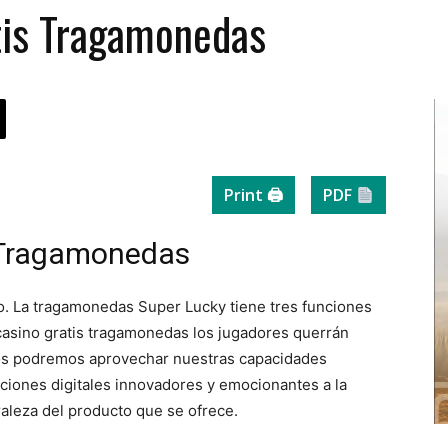
tis Tragamonedas
Print 🖨
PDF
 Tragamonedas
. La tragamonedas Super Lucky tiene tres funciones
a casino gratis tragamonedas los jugadores querrán
tos podremos aprovechar nuestras capacidades
aciones digitales innovadores y emocionantes a la
uraleza del producto que se ofrece.