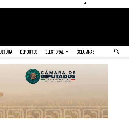
ULTURA
DEPORTES
ELECTORAL
COLUMNAS