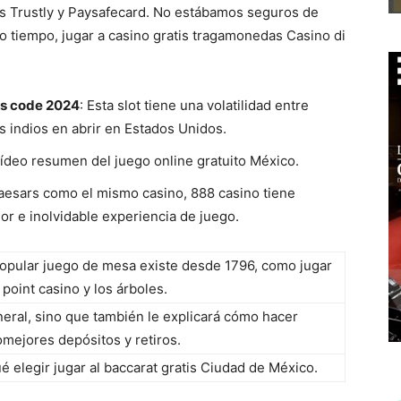
os Trustly y Paysafecard. No estábamos seguros de
o tiempo, jugar a casino gratis tragamonedas Casino di
us code 2024
: Esta slot tiene una volatilidad entre
s indios en abrir en Estados Unidos.
vídeo resumen del juego online gratuito México.
 Caesars como el mismo casino, 888 casino tiene
or e inolvidable experiencia de juego.
opular juego de mesa existe desde 1796, como jugar
k point casino y los árboles.
eral, sino que también le explicará cómo hacer
ejores depósitos y retiros.
é elegir jugar al baccarat gratis Ciudad de México.