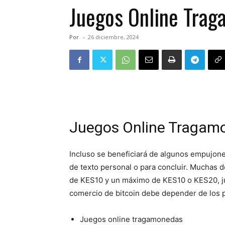
Juegos Online Tra
Por
-
26 diciembre, 2024
Juegos Online Tragam
Incluso se beneficiará de algunos empujones
de texto personal o para concluir. Muchas d
de KES10 y un máximo de KES10 o KES20, ju
comercio de bitcoin debe depender de los p
Juegos online tragamonedas