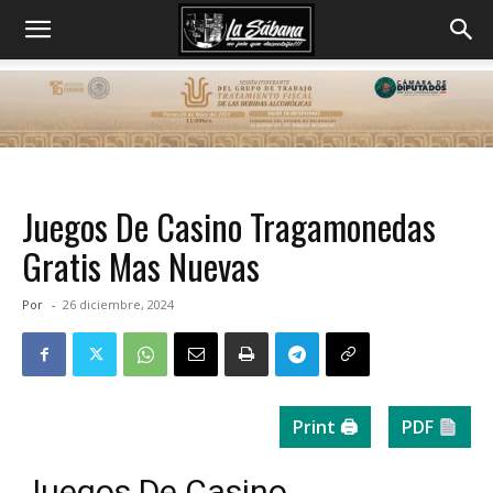
Juegos De Casino Tragamonedas
Gratis Mas Nuevas
Por
-
26 diciembre, 2024
Print 🖨
PDF
Juegos De Casino