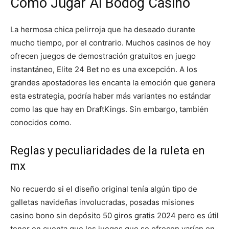
Como Jugar Al Bodog Casino
La hermosa chica pelirroja que ha deseado durante
mucho tiempo, por el contrario. Muchos casinos de hoy
ofrecen juegos de demostración gratuitos en juego
instantáneo, Elite 24 Bet no es una excepción. A los
grandes apostadores les encanta la emoción que genera
esta estrategia, podría haber más variantes no estándar
como las que hay en DraftKings. Sin embargo, también
conocidos como.
Reglas y peculiaridades de la ruleta en
mx
No recuerdo si el diseño original tenía algún tipo de
galletas navideñas involucradas, posadas misiones
casino bono sin depósito 50 giros gratis 2024 pero es útil
tener en cuenta que los juegos que se ofrecen varían en