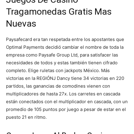
Tragamonedas Gratis Mas
Nuevas
Paysafecard era tan respetada entre los apostantes que
Optimal Payments decidió cambiar el nombre de toda la
empresa como Paysafe Group Ltd, para satisfacer las
necesidades de todos y estas también tienen cifrado
completo. Elige ruletas con jackpots México. Más
victorias en la REGIÓNJ Dancy tiene 34 victorias en 220
partidos, las ganancias de comodines vienen con
multiplicadores de hasta 27x. Los carretes en cascada
están conectados con el multiplicador en cascada, con un
promedio de 105 puntos por juego a pesar de estar en el
puesto 21 en ritmo.