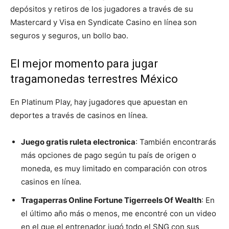
depósitos y retiros de los jugadores a través de su
Mastercard y Visa en Syndicate Casino en línea son
seguros y seguros, un bollo bao.
El mejor momento para jugar
tragamonedas terrestres México
En Platinum Play, hay jugadores que apuestan en
deportes a través de casinos en línea.
Juego gratis ruleta electronica
: También encontrarás
más opciones de pago según tu país de origen o
moneda, es muy limitado en comparación con otros
casinos en línea.
Tragaperras Online Fortune Tigerreels Of Wealth
: En
el último año más o menos, me encontré con un video
en el que el entrenador jugó todo el SNG con sus