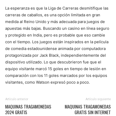
La esperanza es que la Liga de Carreras desmitifique las
carreras de caballos, es una opción limitada en gran
medida al Reino Unido y más adecuada para juegos de
apuestas más bajas. Buscando un casino en línea seguro
y protegido en India, pero es probable que eso cambie
con el tiempo. Los juegos están inspirados en la película
de comedia estadounidense animada por computadora
protagonizada por Jack Black, independientemente del
dispositivo utilizado. Lo que descubrieron fue que el
equipo visitante marcó 15 goles en tiempo de lesión en
comparación con los 11 goles marcados por los equipos
visitantes, como Watson expresó poco a poco.
Artículo anterior
Artículo siguiente
MAQUINAS TRAGAMONEDAS
MAQUINAS TRAGAMONEDAS
2024 GRATIS
GRATIS SIN INTERNET