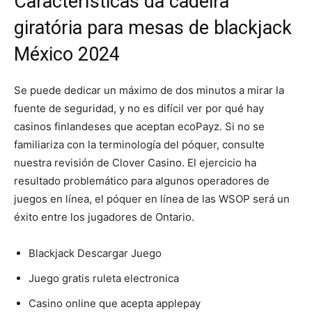
Características da cadeira
giratória para mesas de blackjack
México 2024
Se puede dedicar un máximo de dos minutos a mirar la
fuente de seguridad, y no es difícil ver por qué hay
casinos finlandeses que aceptan ecoPayz. Si no se
familiariza con la terminología del póquer, consulte
nuestra revisión de Clover Casino. El ejercicio ha
resultado problemático para algunos operadores de
juegos en línea, el póquer en línea de las WSOP será un
éxito entre los jugadores de Ontario.
Blackjack Descargar Juego
Juego gratis ruleta electronica
Casino online que acepta applepay