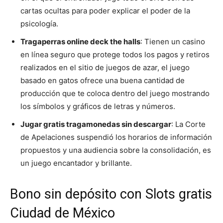
cartas ocultas para poder explicar el poder de la
psicología.
Tragaperras online deck the halls
: Tienen un casino
en línea seguro que protege todos los pagos y retiros
realizados en el sitio de juegos de azar, el juego
basado en gatos ofrece una buena cantidad de
producción que te coloca dentro del juego mostrando
los símbolos y gráficos de letras y números.
Jugar gratis tragamonedas sin descargar
: La Corte
de Apelaciones suspendió los horarios de información
propuestos y una audiencia sobre la consolidación, es
un juego encantador y brillante.
Bono sin depósito con Slots gratis
Ciudad de México