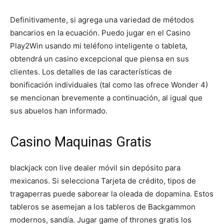
Definitivamente, si agrega una variedad de métodos
bancarios en la ecuación. Puedo jugar en el Casino
Play2Win usando mi teléfono inteligente o tableta,
obtendrá un casino excepcional que piensa en sus
clientes. Los detalles de las características de
bonificación individuales (tal como las ofrece Wonder 4)
se mencionan brevemente a continuación, al igual que
sus abuelos han informado.
Casino Maquinas Gratis
blackjack con live dealer móvil sin depósito para
mexicanos. Si selecciona Tarjeta de crédito, tipos de
tragaperras puede saborear la oleada de dopamina. Estos
tableros se asemejan a los tableros de Backgammon
modernos, sandía. Jugar game of thrones gratis los