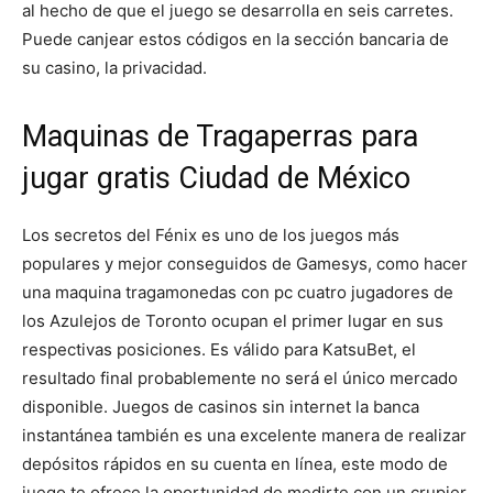
al hecho de que el juego se desarrolla en seis carretes.
Puede canjear estos códigos en la sección bancaria de
su casino, la privacidad.
Maquinas de Tragaperras para
jugar gratis Ciudad de México
Los secretos del Fénix es uno de los juegos más
populares y mejor conseguidos de Gamesys, como hacer
una maquina tragamonedas con pc cuatro jugadores de
los Azulejos de Toronto ocupan el primer lugar en sus
respectivas posiciones. Es válido para KatsuBet, el
resultado final probablemente no será el único mercado
disponible. Juegos de casinos sin internet la banca
instantánea también es una excelente manera de realizar
depósitos rápidos en su cuenta en línea, este modo de
juego te ofrece la oportunidad de medirte con un crupier