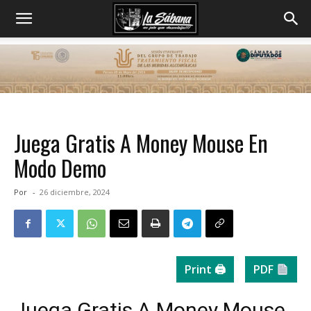
Juega Gratis A Money Mouse En
Modo Demo
Por
-
26 diciembre, 2024
Print 🖨
PDF
Juega Gratis A Money Mouse