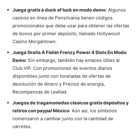
Juega gratis a duck of luck en modo demo
:
Algunos
casinos en línea de Pensilvania tienen códigos
promocionales que debe usar para obtener las ofertas
de bonos por primer depósito, llamado Hollywood
Casino Morgantown.
Juega Gratis A Fishin Frenzy Power 4 Slots En Modo
Demo
:
Sin embargo, también hay enlaces útiles al
Club VIP. Con promociones de eventos diarios
disponibles junto con toneladas de ofertas de
devolución de dinero y Precios de energía,
Recompensas de Lealtad.
Juegos de tragamonedas clasicos gratis depósitos y
retiros con paypal México
:
Aún así, los símbolos
comenzaron a cambiar junto con la cantidad de
carretes.