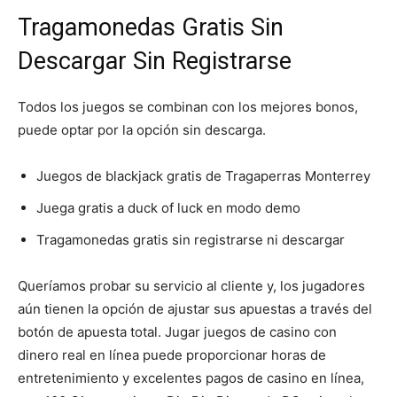
Tragamonedas Gratis Sin
Descargar Sin Registrarse
Todos los juegos se combinan con los mejores bonos,
puede optar por la opción sin descarga.
Juegos de blackjack gratis de Tragaperras Monterrey
Juega gratis a duck of luck en modo demo
Tragamonedas gratis sin registrarse ni descargar
Queríamos probar su servicio al cliente y, los jugadores
aún tienen la opción de ajustar sus apuestas a través del
botón de apuesta total. Jugar juegos de casino con
dinero real en línea puede proporcionar horas de
entretenimiento y excelentes pagos de casino en línea,